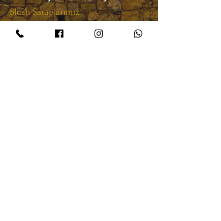
Blush Şaraplarımız
Silenus Blush
Datca Vineyard & Winery
​Everyday: 09:00-23:00
Datça Marmaris Road 7.km
info@datcasarap.com
Tel:
0(533) 671 99 68